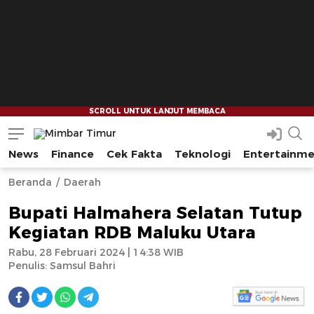
News
Finance
Cek Fakta
Teknologi
Entertainm
Mimbar Timur
Media Berjaringan Indonesia Timur
--
--
Beranda
Daerah
Bupati Halmahera Selatan Tutup
Kegiatan RDB Maluku Utara
Rabu, 28 Februari 2024 | 14:38 WIB
Penulis:
Samsul Bahri