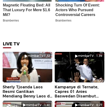
LIVE TV
mimbarTV 1:32
mimbarTV : 1.34
Sherly Tjoanda Laos
Kampanye di Ternate,
Resmi Gantikan
Capres 01 Anies
Mendiang Benny Laos di
Baswedan Disambut
Pilkada 2024
Ribuan Warga
mimbarTV : 1.41
mimbarTV : 0.27