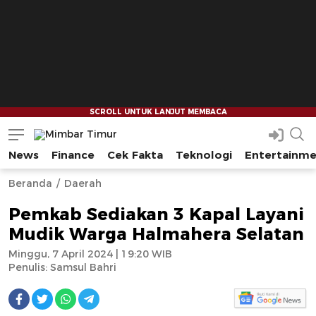
News
Finance
Cek Fakta
Teknologi
Entertainm
Mimbar Timur
Media Berjaringan Indonesia Timur
--
--
Beranda
Daerah
Pemkab Sediakan 3 Kapal Layani
Mudik Warga Halmahera Selatan
Minggu, 7 April 2024 | 19:20 WIB
Penulis:
Samsul Bahri