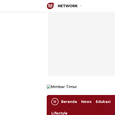
NETWORK
Mimbar Timur
Media Berjaringan Indonesia Timur
Beranda
News
Edukasi
Lifestyle