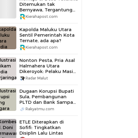
Ditemukan tak
Bernyawa, Tergantung
di Pohon Mangga
Kierahapost.com
Kapolda Maluku Utara
Sentil Pemerintah Kota
Ternate, ada apa?
Kierahapost.com
Nonton Pesta, Pria Asal
Halmahera Utara
Dikeroyok: Pelaku Masih
Buron
Radar Malut
Dugaan Korupsi Bupati
Sula, Pembangunan
PLTD dan Bank Sampah
Diperiksa
Rakyatmu.com
ETLE Diterapkan di
Sofifi: Tingkatkan
Disiplin Lalu Lintas