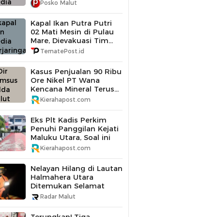
Posko Malut
Kapal Ikan Putra Putri
02 Mati Mesin di Pulau
Mare, Dievakuasi Tim
SAR Gabungan
TernatePost.id
Kasus Penjualan 90 Ribu
Ore Nikel PT Wana
Kencana Mineral Terus
Didalami Polda Maluku
Kierahapost.com
Utara
Eks Plt Kadis Perkim
Penuhi Panggilan Kejati
Maluku Utara, Soal ini
Kierahapost.com
Nelayan Hilang di Lautan
Halmahera Utara
Ditemukan Selamat
Radar Malut
Terungkap! Tiga