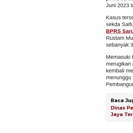
Juni 2023 l
Kasus ters
sekda Saif
BPRS Sar
Rustam Muh
sebanyak 39
Memasuki t
merugikan n
kembali me
menunggu 
Pembangun
Baca Ju
Dinas Pe
Jaya Te