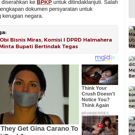
h diserahkan ke
BPKP
untuk ditindaklanjuti. Salah
lengkapan dokumen persyaratan untuk
 kerugian negara.
ga:
bi Bisnis Miras, Komisi I DPRD Halmahera
Minta Bupati Bertindak Tegas