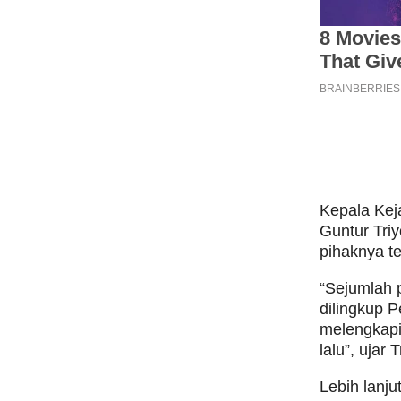
Kepala Kej
Guntur Tri
pihaknya te
“Sejumlah 
dilingkup
melengkapi 
lalu”, ujar
Lebih lanj