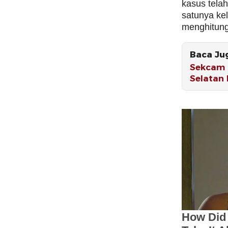
kasus tela
satunya ke
menghitung
Baca Ju
Sekcam O
Selatan 