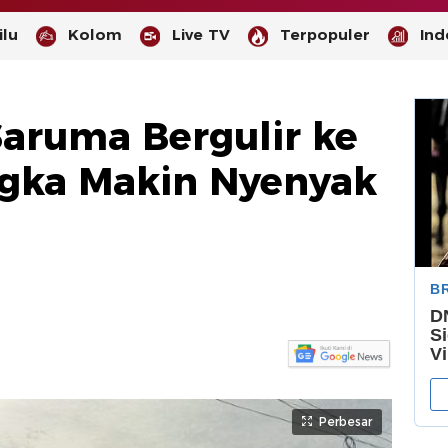
lu
Kolom
Live TV
Terpopuler
Ind
aruma Bergulir ke
ngka Makin Nyenyak
-
--
Perbesar