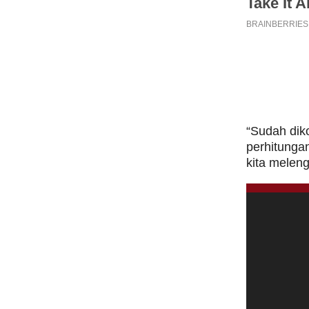
“Sudah diko
perhitunga
kita meleng