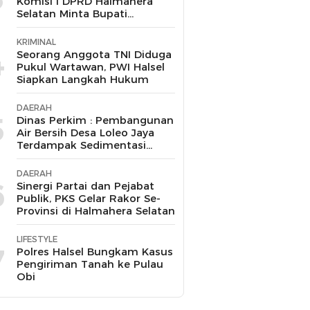
Komisi I DPRD Halmahera
Selatan Minta Bupati
Bertindak Tegas
KRIMINAL
4
Seorang Anggota TNI Diduga
Pukul Wartawan, PWI Halsel
Siapkan Langkah Hukum
DAERAH
5
Dinas Perkim : Pembangunan
Air Bersih Desa Loleo Jaya
Terdampak Sedimentasi
Suda Diperbaiki
DAERAH
6
Sinergi Partai dan Pejabat
Publik, PKS Gelar Rakor Se-
Provinsi di Halmahera Selatan
LIFESTYLE
7
Polres Halsel Bungkam Kasus
Pengiriman Tanah ke Pulau
Obi