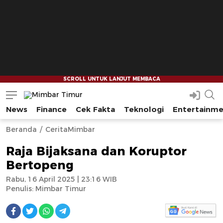
News
Finance
Cek Fakta
Teknologi
Entertainm
Mimbar Timur
Media Berjaringan Indonesia Timur
--
--
Beranda
CeritaMimbar
Raja Bijaksana dan Koruptor
Bertopeng
Rabu, 16 April 2025 | 23:16 WIB
Penulis:
Mimbar Timur