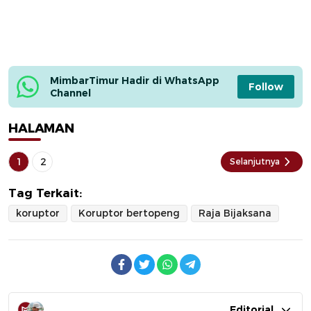
MimbarTimur Hadir di WhatsApp 
Follow
Channel
HALAMAN
1
2
Selanjutnya
Tag Terkait:
koruptor
Koruptor bertopeng
Raja Bijaksana
Editorial