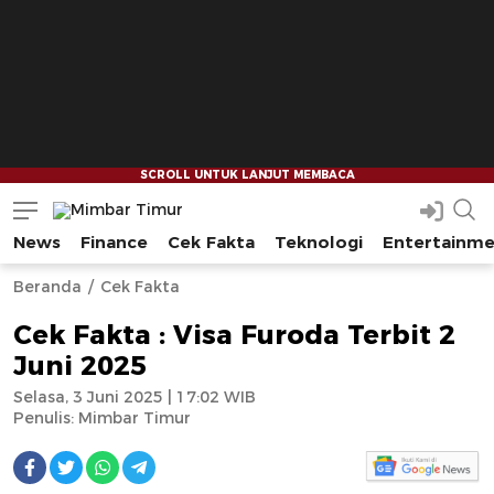
News
Finance
Cek Fakta
Teknologi
Entertainm
Mimbar Timur
Media Berjaringan Indonesia Timur
--
--
Beranda
Cek Fakta
Cek Fakta : Visa Furoda Terbit 2
Juni 2025
Selasa, 3 Juni 2025 | 17:02 WIB
Penulis:
Mimbar Timur