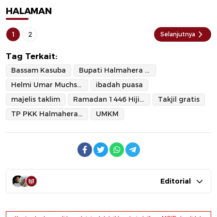
HALAMAN
1
2
Selanjutnya
Tag Terkait:
Bassam Kasuba
Bupati Halmahera Selatan
Helmi Umar Muchsin
ibadah puasa
majelis taklim
Ramadan 1446 Hijiriyah
Takjil gratis
TP PKK Halmahera Selatan
UMKM
Editorial