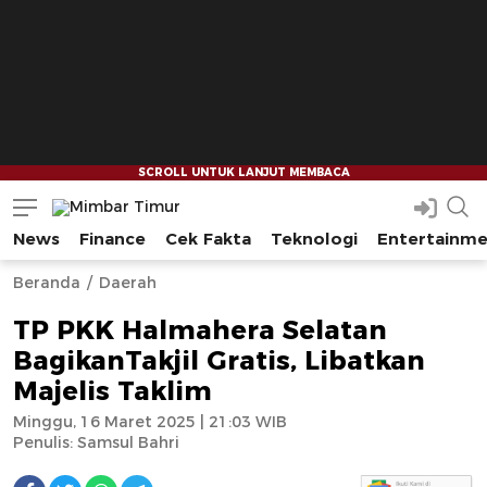
News
Finance
Cek Fakta
Teknologi
Entertainm
Mimbar Timur
Media Berjaringan Indonesia Timur
--
--
Beranda
Daerah
TP PKK Halmahera Selatan
BagikanTakjil Gratis, Libatkan
Majelis Taklim
Minggu, 16 Maret 2025 | 21:03 WIB
Penulis:
Samsul Bahri