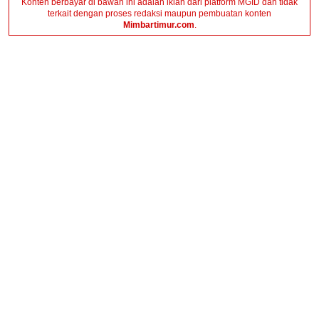
Konten berbayar di bawah ini adalah iklan dari platform MGID dan tidak
terkait dengan proses redaksi maupun pembuatan konten
Mimbartimur.com
.