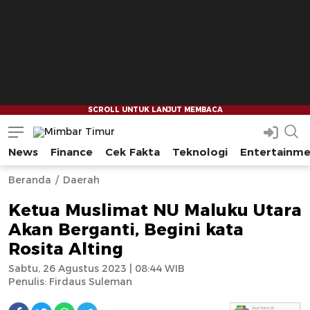
News
Finance
Cek Fakta
Teknologi
Entertainm
Mimbar Timur
Media Berjaringan Indonesia Timur
--
--
Beranda
Daerah
Ketua Muslimat NU Maluku Utara
Akan Berganti, Begini kata
Rosita Alting
Sabtu, 26 Agustus 2023 | 08:44 WIB
Penulis:
Firdaus Suleman