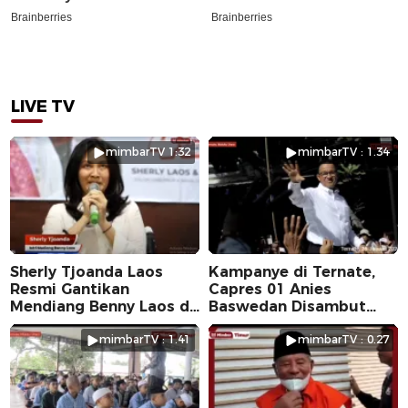
LIVE TV
mimbarTV 1:32
mimbarTV : 1.34
Sherly Tjoanda Laos
Kampanye di Ternate,
Resmi Gantikan
Capres 01 Anies
Mendiang Benny Laos di
Baswedan Disambut
Pilkada 2024
Ribuan Warga
mimbarTV : 1.41
mimbarTV : 0.27