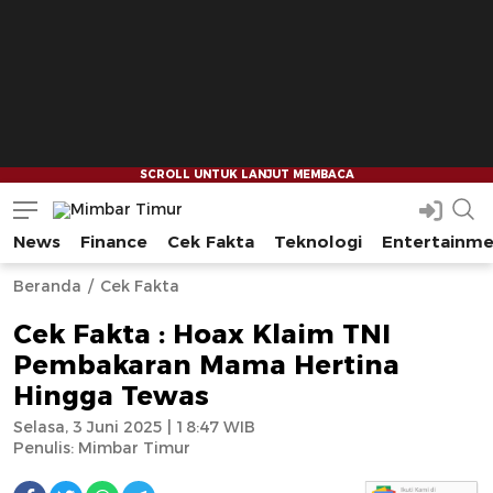
News
Finance
Cek Fakta
Teknologi
Entertainm
Mimbar Timur
Media Berjaringan Indonesia Timur
--
--
Beranda
Cek Fakta
Cek Fakta : Hoax Klaim TNI
Pembakaran Mama Hertina
Hingga Tewas
Selasa, 3 Juni 2025 | 18:47 WIB
Penulis:
Mimbar Timur