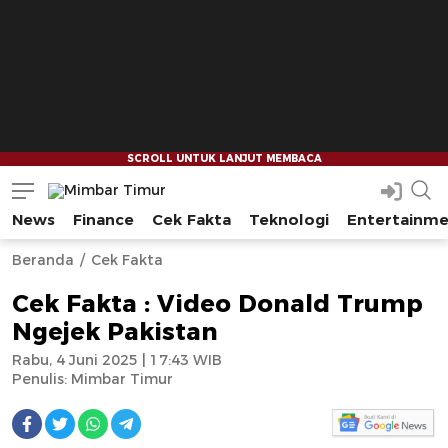
News
Finance
Cek Fakta
Teknologi
Entertainm
Mimbar Timur
Media Berjaringan Indonesia Timur
--
--
Beranda
Cek Fakta
Cek Fakta : Video Donald Trump
Ngejek Pakistan
Rabu, 4 Juni 2025 | 17:43 WIB
Penulis:
Mimbar Timur