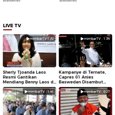
LIVE TV
mimbarTV 1:32
mimbarTV : 1.34
Sherly Tjoanda Laos
Kampanye di Ternate,
Resmi Gantikan
Capres 01 Anies
Mendiang Benny Laos di
Baswedan Disambut
Pilkada 2024
Ribuan Warga
mimbarTV : 1.41
mimbarTV : 0.27