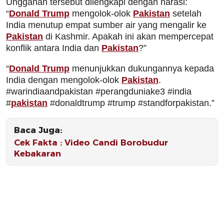
Unggahan tersebut dilengkapi dengan narasi:
“
Donald Trump
mengolok-olok
Pakistan
setelah
India menutup empat sumber air yang mengalir ke
Pakistan
di Kashmir. Apakah ini akan mempercepat
konflik antara India dan
Pakistan
?”
“
Donald Trump
menunjukkan dukungannya kepada
India dengan mengolok-olok
Pakistan
.
#warindiaandpakistan #perangduniake3 #india
#
pakistan
#donaldtrump #trump #standforpakistan.”
Baca Juga:
Cek Fakta : Video Candi Borobudur
Kebakaran