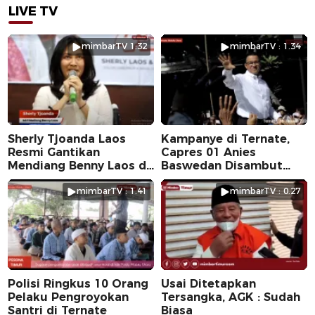
LIVE TV
mimbarTV 1:32
mimbarTV : 1.34
Sherly Tjoanda Laos
Kampanye di Ternate,
Resmi Gantikan
Capres 01 Anies
Mendiang Benny Laos di
Baswedan Disambut
Pilkada 2024
Ribuan Warga
mimbarTV : 1.41
mimbarTV : 0.27
Polisi Ringkus 10 Orang
Usai Ditetapkan
Pelaku Pengroyokan
Tersangka, AGK : Sudah
Santri di Ternate
Biasa