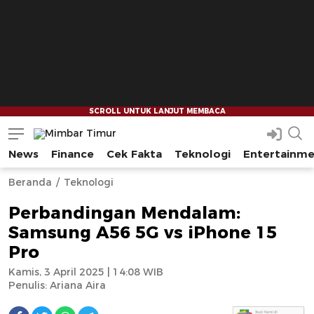
News
Finance
Cek Fakta
Teknologi
Entertainm
Mimbar Timur
Media Berjaringan Indonesia Timur
--
--
Beranda
Teknologi
Perbandingan Mendalam:
Samsung A56 5G vs iPhone 15
Pro
Kamis, 3 April 2025 | 14:08 WIB
Penulis:
Ariana Aira