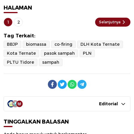
HALAMAN
1
2
Selanjutnya
Tag Terkait:
BBJP
biomassa
co-firing
DLH Kota Ternate
Kota Ternate
pasok sampah
PLN
PLTU Tidore
sampah
Editorial
TINGGALKAN BALASAN