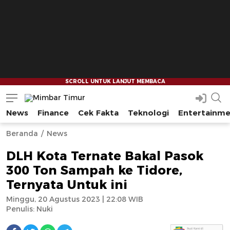
News
Finance
Cek Fakta
Teknologi
Entertainm
Mimbar Timur
Media Berjaringan Indonesia Timur
--
--
Beranda
News
DLH Kota Ternate Bakal Pasok
300 Ton Sampah ke Tidore,
Ternyata Untuk ini
Minggu, 20 Agustus 2023 | 22:08 WIB
Penulis:
Nuki