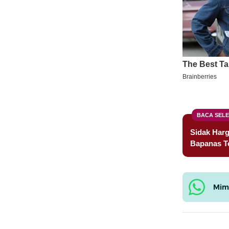
BACA SEL
Sidak Harg
Bapanas T
Mim