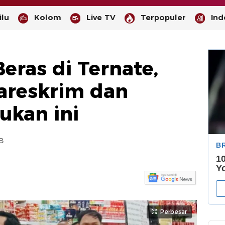
lu
Kolom
Live TV
Terpopuler
Ind
eras di Ternate,
areskrim dan
ukan ini
B
Perbesar