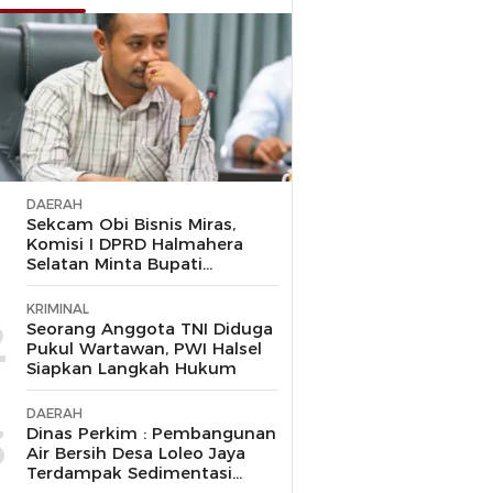
DAERAH
1
Sekcam Obi Bisnis Miras,
Komisi I DPRD Halmahera
Selatan Minta Bupati
Bertindak Tegas
KRIMINAL
2
Seorang Anggota TNI Diduga
Pukul Wartawan, PWI Halsel
Siapkan Langkah Hukum
DAERAH
3
Dinas Perkim : Pembangunan
Air Bersih Desa Loleo Jaya
Terdampak Sedimentasi
Suda Diperbaiki