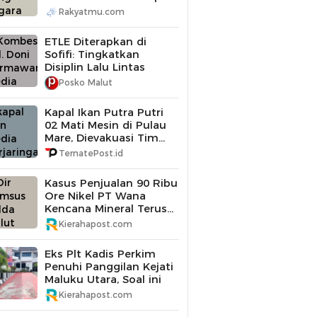
Diperiksa
Rakyatmu.com
ETLE Diterapkan di
Sofifi: Tingkatkan
Disiplin Lalu Lintas
Posko Malut
Kapal Ikan Putra Putri
02 Mati Mesin di Pulau
Mare, Dievakuasi Tim
SAR Gabungan
TernatePost.id
Kasus Penjualan 90 Ribu
Ore Nikel PT Wana
Kencana Mineral Terus
Didalami Polda Maluku
Kierahapost.com
Utara
Eks Plt Kadis Perkim
Penuhi Panggilan Kejati
Maluku Utara, Soal ini
Kierahapost.com