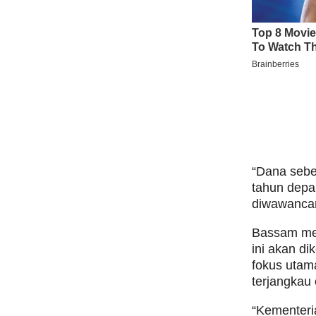
“Dana sebe
tahun depa
diwawancar
Bassam men
ini akan d
fokus utam
terjangkau
“Kementeri