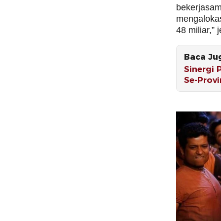
bekerjasam
mengalokas
48 miliar,” 
Baca Ju
Sinergi 
Se-Provi