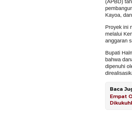
(APBD) tah
pembangunan
Kayoa, dan
Proyek ini
melalui Ke
anggaran s
Bupati Ha
bahwa dana
dipenuhi o
direalisasi
Baca Ju
Empat O
Dikukuh