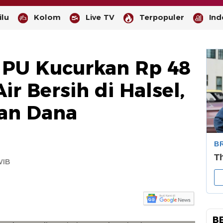
lu
Kolom
Live TV
Terpopuler
Ind
 PU Kucurkan Rp 48
ir Bersih di Halsel,
an Dana
-
--
WIB
B