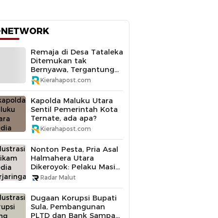
-NETWORK
Remaja di Desa Tataleka
Ditemukan tak
Bernyawa, Tergantung
di Pohon Mangga
Kierahapost.com
Kapolda Maluku Utara
Sentil Pemerintah Kota
Ternate, ada apa?
Kierahapost.com
Nonton Pesta, Pria Asal
Halmahera Utara
Dikeroyok: Pelaku Masih
Buron
Radar Malut
Dugaan Korupsi Bupati
Sula, Pembangunan
PLTD dan Bank Sampah