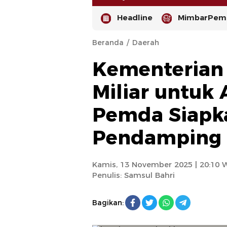
Headline
MimbarPemi
Beranda
Daerah
Kementerian
Miliar untuk A
Pemda Siapk
-
Pendamping
Kamis, 13 November 2025 | 20:10 
Penulis:
Samsul Bahri
Bagikan: