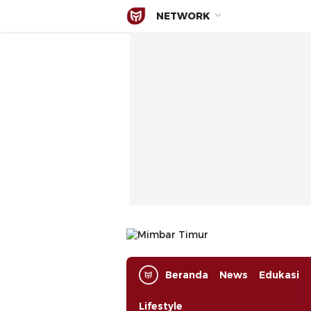
NETWORK
Mimbar Timur
Media Berjaringan Indonesia Timur
Beranda
News
Edukasi
Lifestyle