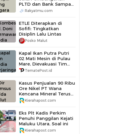
PLTD dan Bank Sampah
Diperiksa
Rakyatmu.com
ETLE Diterapkan di
Sofifi: Tingkatkan
Disiplin Lalu Lintas
Posko Malut
Kapal Ikan Putra Putri
02 Mati Mesin di Pulau
Mare, Dievakuasi Tim
SAR Gabungan
TernatePost.id
Kasus Penjualan 90 Ribu
Ore Nikel PT Wana
Kencana Mineral Terus
Didalami Polda Maluku
Kierahapost.com
Utara
Eks Plt Kadis Perkim
Penuhi Panggilan Kejati
Maluku Utara, Soal ini
Kierahapost.com