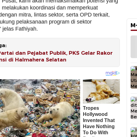
 Pusat, kami akan memaksimalkan potensi yang
l melakukan koordinasi dan memperkuat
dengan mitra, lintas sektor, serta OPD terkait,
kung pelaksanaan program di sektor
M
 jelas Fathiyah.
ga:
Partai dan Pejabat Publik, PKS Gelar Rakor
nsi di Halmahera Selatan