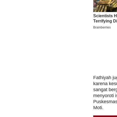
Fathiyah ju
karena kes
sangat berg
menyoroti i
Puskesmas 
Moti.