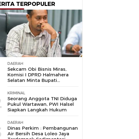
ERITA TERPOPULER
DAERAH
1
Sekcam Obi Bisnis Miras,
Komisi I DPRD Halmahera
Selatan Minta Bupati
Bertindak Tegas
KRIMINAL
2
Seorang Anggota TNI Diduga
Pukul Wartawan, PWI Halsel
Siapkan Langkah Hukum
DAERAH
3
Dinas Perkim : Pembangunan
Air Bersih Desa Loleo Jaya