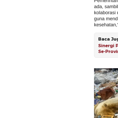
Pemerintah
ada, sambi
kolaborasi 
guna mendu
kesehatan,”
Baca Ju
Sinergi 
Se-Provi