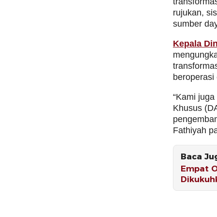
transformas
rujukan, s
sumber day
Kepala Di
mengungkap
transforma
beroperasi 
“Kami juga
Khusus (D
pengembang
Fathiyah p
Baca Ju
Empat O
Dikukuh