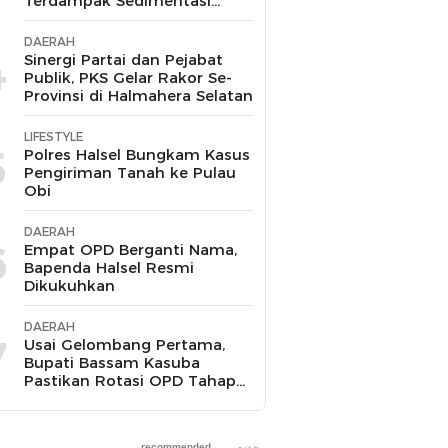
Terdampak Sedimentasi
Suda Diperbaiki
DAERAH
4
Sinergi Partai dan Pejabat
Publik, PKS Gelar Rakor Se-
Provinsi di Halmahera Selatan
LIFESTYLE
5
Polres Halsel Bungkam Kasus
Pengiriman Tanah ke Pulau
Obi
DAERAH
6
Empat OPD Berganti Nama,
Bapenda Halsel Resmi
Dikukuhkan
DAERAH
7
Usai Gelombang Pertama,
Bupati Bassam Kasuba
Pastikan Rotasi OPD Tahap
Dua