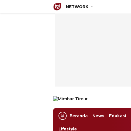
NETWORK
Mimbar Timur
Media Berjaringan Indonesia Timur
Beranda
News
Edukasi
Lifestyle