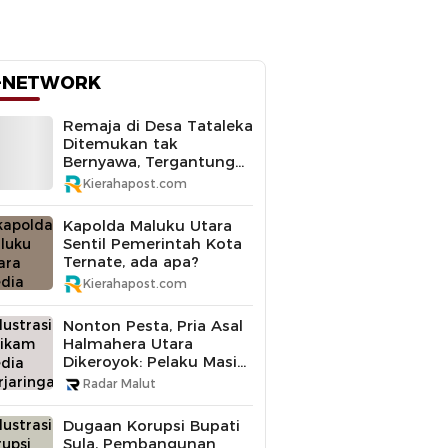
-NETWORK
Remaja di Desa Tataleka
Ditemukan tak
Bernyawa, Tergantung
di Pohon Mangga
Kierahapost.com
Kapolda Maluku Utara
Sentil Pemerintah Kota
Ternate, ada apa?
Kierahapost.com
Nonton Pesta, Pria Asal
Halmahera Utara
Dikeroyok: Pelaku Masih
Buron
Radar Malut
Dugaan Korupsi Bupati
Sula, Pembangunan