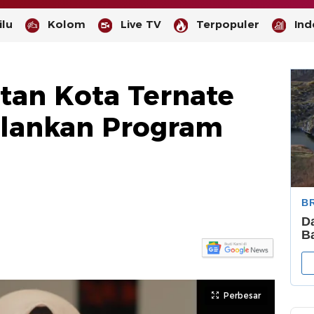
lu
Kolom
Live TV
Terpopuler
Ind
tan Kota Ternate
lankan Program
-
--
Perbesar