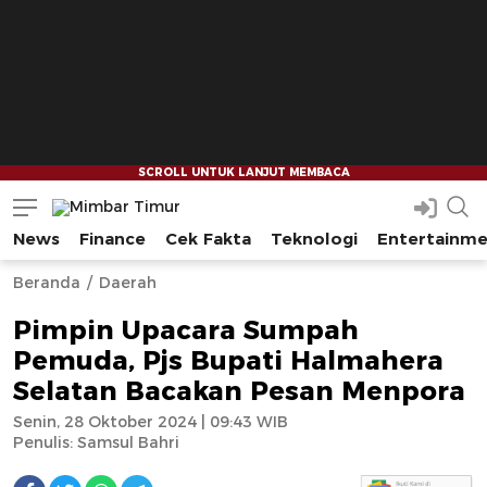
News
Finance
Cek Fakta
Teknologi
Entertainm
Mimbar Timur
Media Berjaringan Indonesia Timur
--
--
Beranda
Daerah
Pimpin Upacara Sumpah
Pemuda, Pjs Bupati Halmahera
Selatan Bacakan Pesan Menpora
Senin, 28 Oktober 2024 | 09:43 WIB
Penulis:
Samsul Bahri