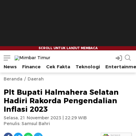
News
Finance
Cek Fakta
Teknologi
Entertainm
Mimbar Timur
Media Berjaringan Indonesia Timur
--
--
Beranda
Daerah
Plt Bupati Halmahera Selatan
Hadiri Rakorda Pengendalian
Inflasi 2023
Selasa, 21 November 2023 | 22:29 WIB
Penulis:
Samsul Bahri