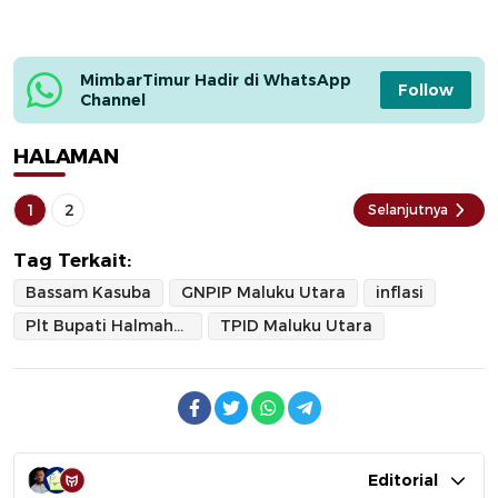
MimbarTimur Hadir di WhatsApp 
Follow
Channel
HALAMAN
1
2
Selanjutnya
Tag Terkait:
Bassam Kasuba
GNPIP Maluku Utara
inflasi
Plt Bupati Halmahera Selatan
TPID Maluku Utara
Editorial