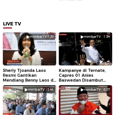
LIVE TV
mimbarTV 1:32
mimbarTV : 1.34
Sherly Tjoanda Laos
Kampanye di Ternate,
Resmi Gantikan
Capres 01 Anies
Mendiang Benny Laos di
Baswedan Disambut
Pilkada 2024
Ribuan Warga
mimbarTV : 1.41
mimbarTV : 0.27