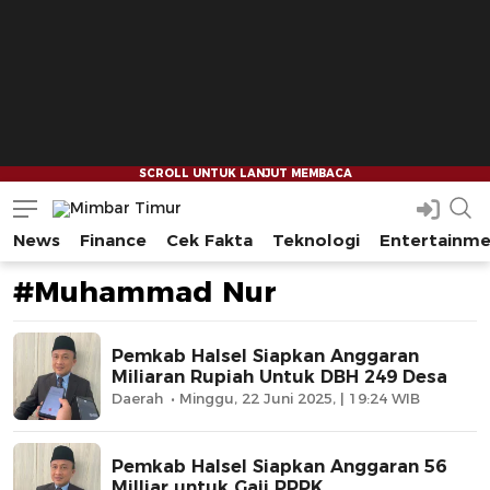
News
Finance
Cek Fakta
Teknologi
Entertainm
Mimbar Timur
Media Berjaringan Indonesia Timur
#Muhammad Nur
Pemkab Halsel Siapkan Anggaran
Miliaran Rupiah Untuk DBH 249 Desa
Daerah
Minggu, 22 Juni 2025, | 19:24 WIB
Pemkab Halsel Siapkan Anggaran 56
Milliar untuk Gaji PPPK