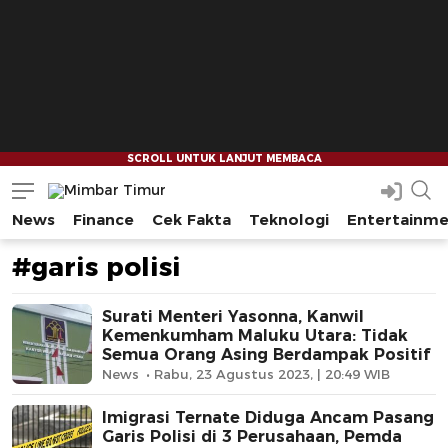
News
Finance
Cek Fakta
Teknologi
Entertainm
Mimbar Timur
Media Berjaringan Indonesia Timur
#garis polisi
Surati Menteri Yasonna, Kanwil
Kemenkumham Maluku Utara: Tidak
Semua Orang Asing Berdampak Positif
News
Rabu, 23 Agustus 2023, | 20:49 WIB
Imigrasi Ternate Diduga Ancam Pasang
Garis Polisi di 3 Perusahaan, Pemda