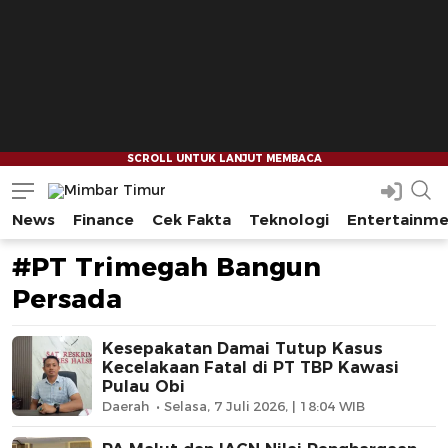
News
Finance
Cek Fakta
Teknologi
Entertainm
Mimbar Timur
Media Berjaringan Indonesia Timur
#PT Trimegah Bangun
Persada
Kesepakatan Damai Tutup Kasus
Kecelakaan Fatal di PT TBP Kawasi
Pulau Obi
Daerah
Selasa, 7 Juli 2026, | 18:04 WIB