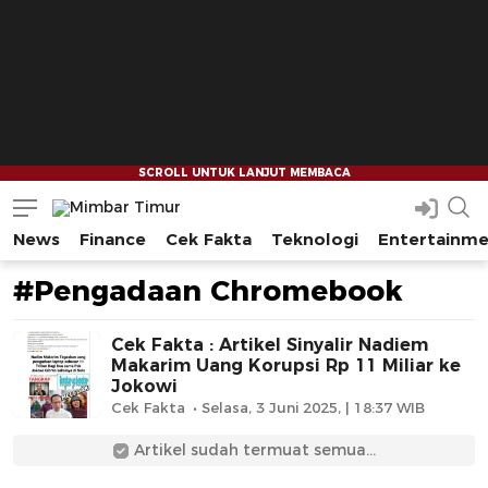
News
Finance
Cek Fakta
Teknologi
Entertainm
Mimbar Timur
Media Berjaringan Indonesia Timur
#Pengadaan Chromebook
Cek Fakta : Artikel Sinyalir Nadiem
Makarim Uang Korupsi Rp 11 Miliar ke
Jokowi
Cek Fakta
Selasa, 3 Juni 2025, | 18:37 WIB
Artikel sudah termuat semua...