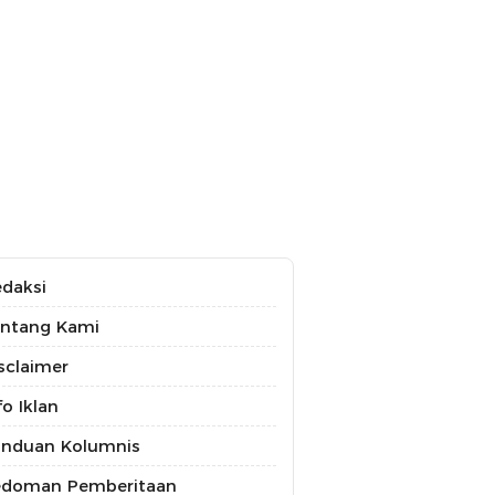
daksi
ntang Kami
sclaimer
fo Iklan
anduan Kolumnis
edoman Pemberitaan