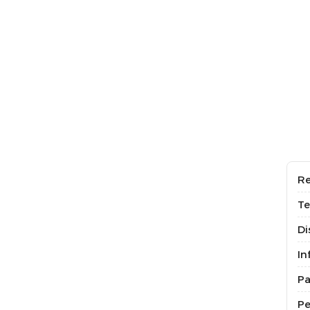
Re
Te
Di
In
P
P