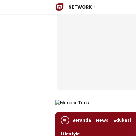
NETWORK
Mimbar Timur
Media Berjaringan Indonesia Timur
Beranda
News
Edukasi
Lifestyle