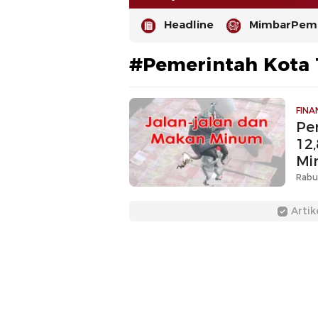
Headline
MimbarPemi
#Pemerintah Kota 
FINA
Pe
12
Mi
Rabu,
Artik