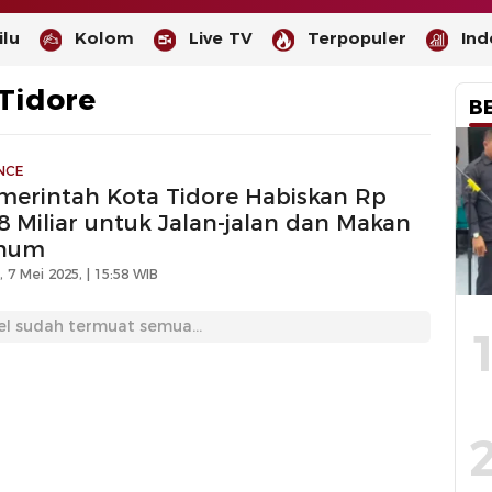
lu
Kolom
Live TV
Terpopuler
Ind
Tidore
B
NCE
merintah Kota Tidore Habiskan Rp
,8 Miliar untuk Jalan-jalan dan Makan
num
 7 Mei 2025, | 15:58 WIB
el sudah termuat semua...