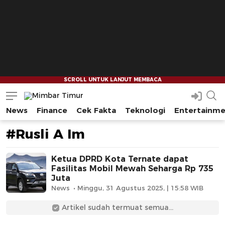
News
Finance
Cek Fakta
Teknologi
Entertainm
Mimbar Timur
Media Berjaringan Indonesia Timur
#Rusli A Im
Ketua DPRD Kota Ternate dapat
Fasilitas Mobil Mewah Seharga Rp 735
Juta
News
Minggu, 31 Agustus 2025, | 15:58 WIB
Artikel sudah termuat semua...