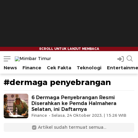
News
Finance
Cek Fakta
Teknologi
Entertainm
Mimbar Timur
Media Berjaringan Indonesia Timur
#dermaga penyebrangan
6 Dermaga Penyebrangan Resmi
Diserahkan ke Pemda Halmahera
Selatan, ini Daftarnya
Finance
Selasa, 24 Oktober 2023, | 15:26 WIB
Artikel sudah termuat semua...