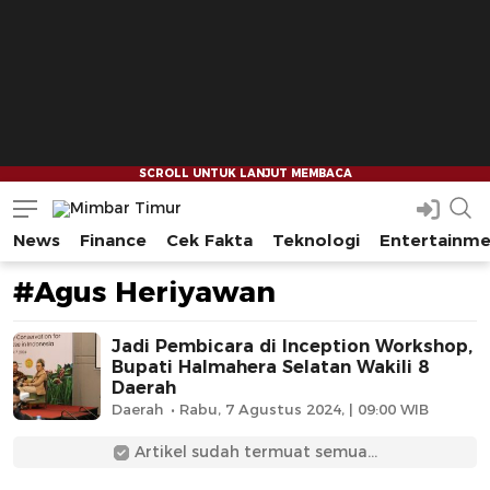
News
Finance
Cek Fakta
Teknologi
Entertainm
Mimbar Timur
Media Berjaringan Indonesia Timur
#Agus Heriyawan
Jadi Pembicara di Inception Workshop,
Bupati Halmahera Selatan Wakili 8
Daerah
Daerah
Rabu, 7 Agustus 2024, | 09:00 WIB
Artikel sudah termuat semua...